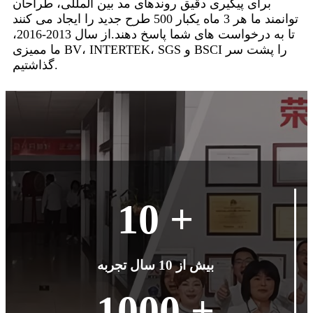
برای پیگیری دقیق روندهای مد بین المللی، طراحان
توانمند ما هر 3 ماه یکبار 500 طرح جدید را ایجاد می کنند
تا به درخواست های شما پاسخ دهند.از سال 2013-2016،
ما ممیزی BV، INTERTEK، SGS و BSCI را پشت سر
گذاشتیم.
10 +
بیش از 10 سال تجربه
1000 +