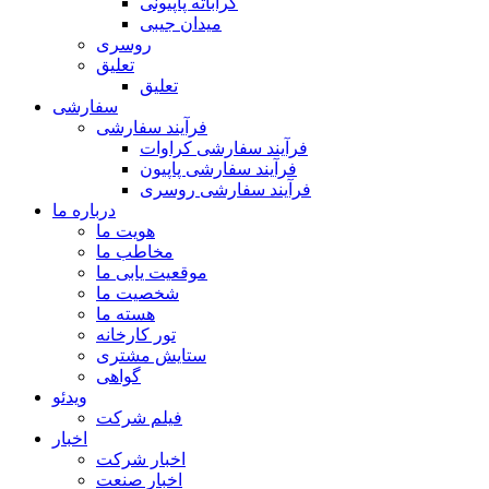
کراباته پاپیونی
میدان جیبی
روسری
تعلیق
تعلیق
سفارشی
فرآیند سفارشی
فرآیند سفارشی کراوات
فرآیند سفارشی پاپیون
فرآیند سفارشی روسری
درباره ما
هویت ما
مخاطب ما
موقعیت یابی ما
شخصیت ما
هسته ما
تور کارخانه
ستایش مشتری
گواهی
ویدئو
فیلم شرکت
اخبار
اخبار شرکت
اخبار صنعت